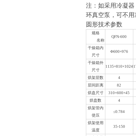
注：如采用冷凝器
环真空泵，可不用
圆形技术参数
规格
QFN
-600
名称
干燥箱内
Ф600×976
尺寸
干燥箱外
1135
×810×1024
1
尺寸
烘架层数
4
层间距离
82
烘盘尺寸
310
×600×45
烘盘数
4
烘架管内
≤0.784
使压
烘架使用
35-150
温度