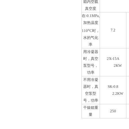
箱内空载
真空度
在-0.1MPa,
加热温度
o
7.2
110
C时，
水的气化
率
用冷凝器
时，真空
2X-15A
泵型号，
2KW
功率
不用冷凝
器时，真
SK-0.8
空泵型
2.2KW
号，功率
干燥箱重
250
量