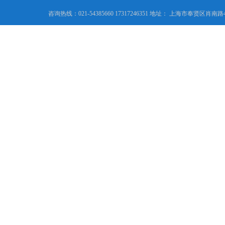
咨询热线：021-54385660 17317246351 地址： 上海市奉贤区肖南路4