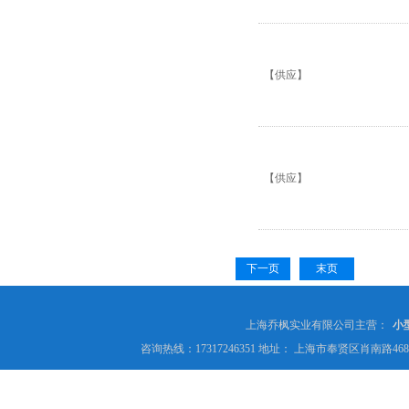
【供应】
【供应】
下一页
末页
上海乔枫实业有限公司主营：
小
咨询热线：17317246351 地址： 上海市奉贤区肖南路4