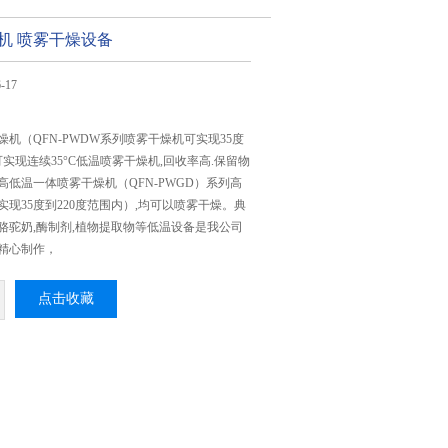
机 喷雾干燥设备
-17
机（QFN-PWDW系列喷雾干燥机可实现35度
可实现连续35°C低温喷雾干燥机,回收率高.保留物
低温一体喷雾干燥机（QFN-PWGD）系列高
现35度到220度范围内）,均可以喷雾干燥。典
骆驼奶,酶制剂,植物提取物等低温设备是我公司
精心制作，
点击收藏