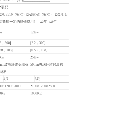
US316 □其他_______________
□装配
□SUS316（标准）□ 碳化硅（标准） □金刚石
需收取一定的维修费用） □2年 □3年
Kw
12Kw
.2，300]
[2.2，300]
.58，108]
[0.58，108]
Kw
25Kw
0mm玻璃纤维保温棉
50mm玻璃纤维保温棉
材料
4只
8只
00×1200×2000
2100×1200×2500
0Kg
1000Kg