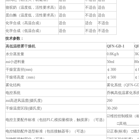
骆驼奶（温度低，活性要求高）
适合
不适合
适合
蛋白酶（温度低，活性要求高）
适合
不适合
适合
化学合成（高温合成）
适合
适合
不适合
化学合成（低温合成）
适合
不适合
不适合
技术参数：
高低温喷雾干燥机
QFN-GD
-
1
Q
水分蒸发量
0.8Kg/h
3K
zui小进料量
50ml
80
干燥室直径(mm)
￠300
￠8
干燥塔高度（mm）
￠500
￠1
雾化结构
雾化系统（QFN-GD-N
电控系统
乔枫高低温雾化系统（QF
zui高进风温度(摄氏度)
260
干燥温度区段(摄氏度)
30-260
☑维控控制模块（标
电控主要配件标准（包括PLC,模拟量模块，触摸屏）（可选）
□其他________
电控辅助配件选型标准（包括接触器等）（可选）
☑正泰(标准) □德力西