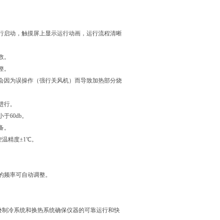
行启动，触摸屏上显示运行动画，运行流程清晰
数。
整。
会因为误操作（强行关风机）而导致加热部分烧
进行。
60db。
备。
温精度±1℃。
的频率可自动调整。
叠制冷系统和换热系统确保仪器的可靠运行和快