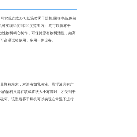
可实现连续35°C低温喷雾干燥机,回收率高.保留
可实现35度到220度范围内）,均可以喷雾干
热敏性物料精心制作，可保持原有物料活性，如高
也可高温试验使用，多用一体设备。
产微量颗粒粉末，对溶液如乳浊液、悬浮液具有广
喷出的物料只是在喷成雾状大小雾滴时，才受到干
受破坏。该型喷雾干燥机可以实现在常温下进行