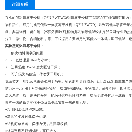
详细介绍
乔枫的低温喷雾干燥机（QFN-PWDW系列喷雾干燥机可实现35度到100度范围内）
物料活性。可定制成高低温一体喷雾干燥机（QFN-PWGD）系列高低温喷雾干燥机
燥。典型物料：蛋白酶，骆驼奶,酶制剂,植物提取物等低温设备是我公司专业为
分子，微生物，含糖物料，等）可根据用户要求定制高低温一体机，即可低温，
实验型
高温喷雾干燥机
；
1. 解决物料回潮的问题
2. zui低处理量50ml/每小时；
3. 进风温度:35-220度大区段干燥；
4. 可升级为高低温一体喷雾干燥机；
低温喷雾干燥机及其主要适用于高校、研究所和食品,医药,化工,企业,实验室生
谱适用性, 适用于对热敏感性物的干燥如生物制品、生物农药、酶制剂等，因所
燥风系统，故只是快速受热，能保持这些活性材料在干燥后仍维持其活性成份不
喷雾干燥的低温雾化干燥及高低温雾化干燥两用机型。
●采用P.I.D温度控制系统。
●马达逆相和过载保护功能。
●结构简单紧凑，保养方便，故障率极低。
●外型整机不锈钢材料，亮丽大方。