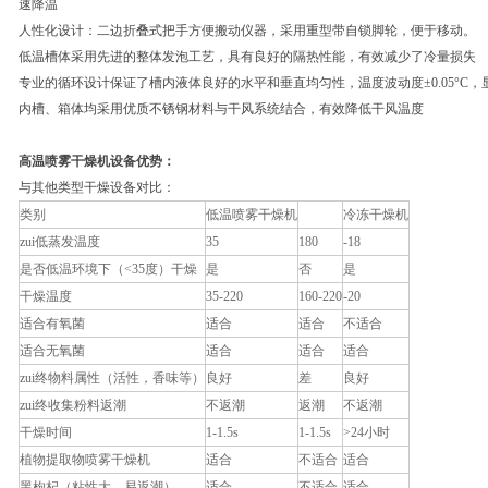
速降温
人性化设计：二边折叠式把手方便搬动仪器，采用重型带自锁脚轮，便于移动。
低温槽体采用先进的整体发泡工艺，具有良好的隔热性能，有效减少了冷量损失
专业的循环设计保证了槽内液体良好的水平和垂直均匀性，温度波动度±0.05°C，显示
内槽、箱体均采用优质不锈钢材料与干风系统结合，有效降低干风温度
高温喷雾干燥机
设备优势：
与其他类型干燥设备对比：
类别
低温喷雾干燥机
冷冻干燥机
zui低蒸发温度
35
180
-18
是否低温环境下（<35度）干燥
是
否
是
干燥温度
35-220
160-220
-20
适合有氧菌
适合
适合
不适合
适合无氧菌
适合
适合
适合
zui终物料属性（活性，香味等）
良好
差
良好
zui终收集粉料返潮
不返潮
返潮
不返潮
干燥时间
1-1.5s
1-1.5s
>24小时
植物提取物喷雾干燥机
适合
不适合
适合
黑枸杞（粘性大，易返潮）
适合
不适合
适合