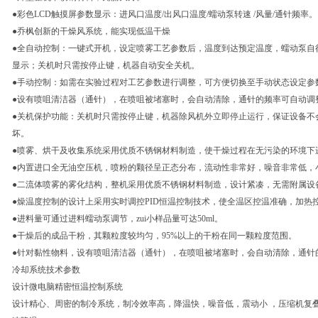
●彩色LCD触摸屏参数显示：进风口温度/出风口温度/蠕动泵转速 /风量/通针频率。
●乔枫创新的干燥风系统，能实现低温干燥
●全自动控制：一键式开机，设定喷雾工艺参数后，温度到达预定温度，蠕动泵自
显示；关机时只需按停止键，机器自动安全关机。
●手动控制：如需在实验过程对工艺参数进行调整，可方便切换至手动状态设定参
●设有喷咀清洁器（通针），在喷咀被堵塞时，会自动清除，通针的频率可自动调
●关机保护功能：关机时只需按停止键，机器除风机外立即停止运行，保证设备不
坏。
●喷雾、烘干及收集系统采用优质不锈钢材料制造，使干燥过程在无污染的环境下
●内置进口全无油空压机，喷粉的颗径呈正态分布，流动性非常好，噪音非常低，小于
●二流体喷雾的雾化结构，整机采用优质不锈钢材料制造，设计紧凑，无需附属设
●燥温度控制的设计上采用实时调控PID恒温控制技术，使全温区控温准确，加热控
●进料量可通过进料蠕动泵调节，zui小样品量可达50ml。
●干燥后的成品干粉，其颗粒度较均匀，95%以上的干粉在同一颗粒度范围。
●针对黏性物料，设有喷咀清洁器（通针），在喷咀被堵塞时，会自动清除，通针
冷却系统技术参数
设计微电脑精密恒温控制系统
设计精心、周密的制冷系统，制冷效率高，降温快，噪音低，震动小 ，压缩机复