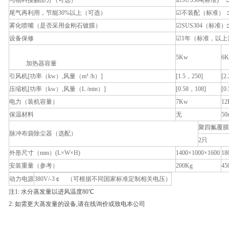
与物料接触部分（可选）
☑SUS304(标准) □S
尾气再利用，节能30%以上（可选）
☑不装配（标准） 
雾化喷嘴（是否采用金刚石镀膜）
☑SUS304（标准）
设备保修
☑1年（标准，以上
5Kw
6
加热器容量
引风机[功率（kw）,风量（m³ /h）]
[1.5，250]
[2
压缩机[功率（kw）,风量（L /min）]
[0.58，108]
[0
电力（装机容量）
7Kw
12
保温材料
无
5
聚四氟覆膜
脉冲布袋除尘器（选配）
2只
外形尺寸（mm）(L×W×H)
1400×1000×1600
18
安装重量（参考）
200Kg
45
动力电源
380V/-3￠ （可根据不同国家标准定制相关电压）
注1: 水分蒸发量以进风温度80℃
2: 如需更大蒸发量的设备,请在线询价或致电本公司