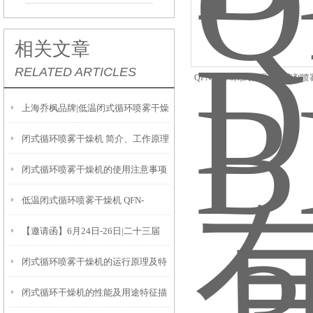
相关文章
RELATED ARTICLES
QFN- BL-3闭式低温有机溶剂
喷雾干燥设备
上海乔枫品牌|低温闭式循环喷雾干燥
闭式循环喷雾干燥机 简介、工作原理
机 QFN-DWBL-1 推荐
闭式循环喷雾干燥机的使用注意事项
与行业应用
低温闭式循环喷雾干燥机 QFN-
有哪些？
【邀请函】6月24日-26日|二十三届
DWBL-1的工作原理及作用
闭式循环喷雾干燥机的运行原理及特
CPHI世界制药原料中国展-上海乔枫
闭式循环干燥机的性能及用途特征描
点分享