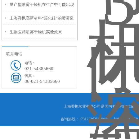
量产型喷雾干燥机在生产中可能出现
述
上海乔枫高新材料“碳化硅”的喷雾造
哪些故障
生物医药喷雾干燥机实验效果
粒客户案例
联系电话
电话：
021-54385660
传真：
86-021-54385660
上海乔枫实业有限公司是国内专业的闭式循环
咨询热线：17317246351 地址： 上海市奉贤区