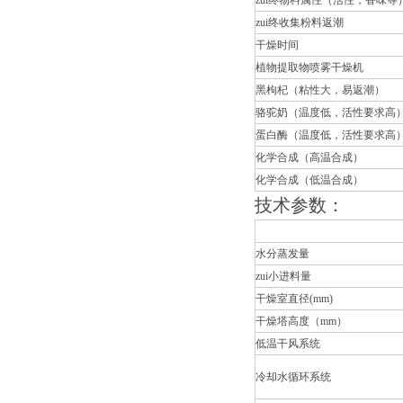
zui终物料属性（活性，香味等
zui终收集粉料返潮
干燥时间
植物提取物喷雾干燥机
黑枸杞（粘性大，易返潮）
骆驼奶（温度低，活性要求高
蛋白酶（温度低，活性要求高
化学合成（高温合成）
化学合成（低温合成）
技术参数：
水分蒸发量
zui小进料量
干燥室直径(mm)
干燥塔高度（mm）
低温干风系统
冷却水循环系统