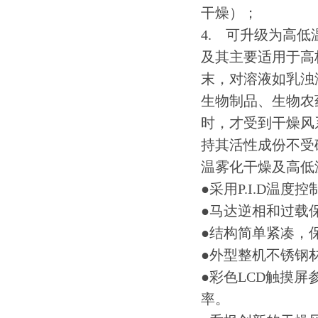
干燥）；
4. 可升级为高
及其主要适用于高校
末，对溶液如乳浊
生物制品、生物农
时，才受到干燥风
持其活性成份不受
温雾化干燥及高低
●采用P.I.D温度
●马达逆相和过载
●结构简单紧凑，
●外型整机不锈钢
●彩色LCD触摸屏
率。