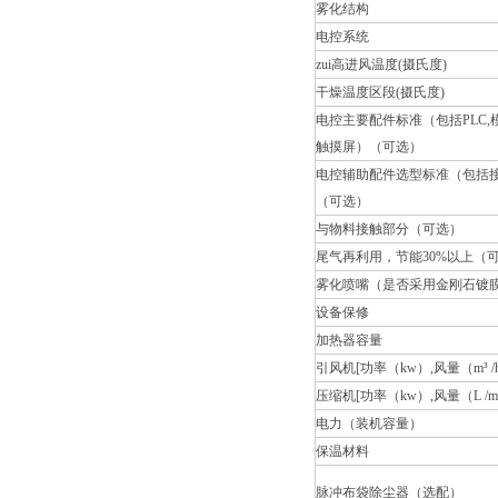
雾化结构
电控系统
zui高进风温度(摄氏度)
干燥温度区段(摄氏度)
电控主要配件标准（包括PLC,
触摸屏）（可选）
电控辅助配件选型标准（包括
（可选）
与物料接触部分（可选）
尾气再利用，节能30%以上（
雾化喷嘴（是否采用金刚石镀
设备保修
加热器容量
引风机[功率（kw）,风量（m³ /
压缩机[功率（kw）,风量（L /mi
电力（装机容量）
保温材料
脉冲布袋除尘器（选配）