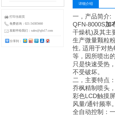
详细介绍
一，产品简介:
打印当前页
QFN-8000S
加
免费咨询：021-54385660
干燥机)及其主
发邮件给我们：sales@qfn17.com
生产微量颗粒
分享到：
性, 适用于对
等，因所喷出
只是快速受热
不受破坏。
二，主要特点
乔枫精制喷头
彩色LCD触摸
风量/通针频率
全自动控制：