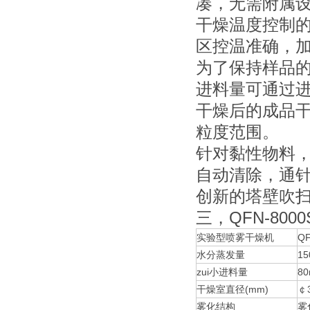
凑，无需附属
干燥温度控制的
区控温准确，加
为了保持样品
进料量可通过进
干燥后的成品干
粒度范围。
针对黏性物料
自动清除，通
创新的塔壁吹
三，QFN-8000
实验型喷雾干燥机
Q
水分蒸发量
15
zui小进料量
80
干燥室直径(mm)
￠
雾化结构
雾