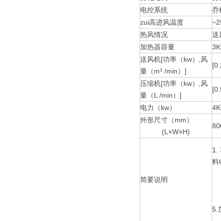
电控系统
乔
zui高进风温度
~
热风情况
送
加热器容量
3K
送风机[功率（kw）,风
[0.
量（m³ /min）]
压缩机[功率（kw）,风
[0
量（L /min）]
电力（kw）
4K
外形尺寸（mm）
80
(L×W×H)
1
料
2
简要说明
3
4
5