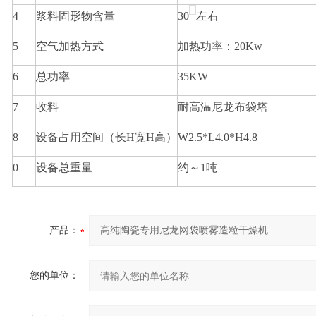
4
浆料固形物含量
30
左右
5
空气加热方式
加热功率：20Kw
6
总功率
35KW
7
收料
耐高温尼龙布袋塔
8
设备占用空间（长H宽H高）
W2.5*L4.0*H4.8
0
设备总重量
约～1吨
产品：
您的单位：