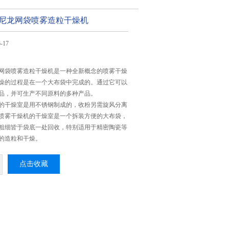
尼龙网袋喷雾造粒干燥机
-17
网袋喷雾造粒干燥机是一种全新概念的喷雾干燥
燥的过程是在一个大布袋中完成的。通过它可以
品，并可生产不同原料的多种产品。
的干燥室是用不锈钢制成的，收粉另需旋风分离
喷雾干燥机的干燥室是一个拆装方便的大布袋，
粗细皆于袋底一处回收，特别适用于精密陶瓷等
的造粒和干燥。
点击收藏