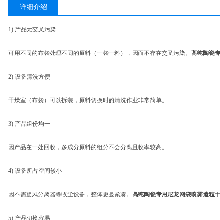
详细介绍
1) 产品无交叉污染
可用不同的布袋处理不同的原料（一袋一料），因而不存在交叉污染。
高纯陶瓷
2) 设备清洗方便
干燥室（布袋）可以拆装，原料切换时的清洗作业非常简单。
3) 产品组份均一
因产品在一处回收，多成分原料的组分不会分离且收率较高。
4) 设备所占空间较小
因不需旋风分离器等收尘设备，整体更显紧凑。
高纯陶瓷专用尼龙网袋喷雾造粒
5) 产品切换容易