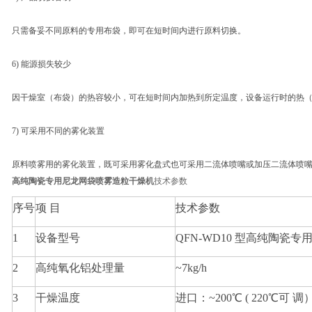
只需备妥不同原料的专用布袋，即可在短时间内进行原料切换。
6) 能源损失较少
因干燥室（布袋）的热容较小，可在短时间内加热到所定温度，设备运行时的热
7) 可采用不同的雾化装置
原料喷雾用的雾化装置，既可采用雾化盘式也可采用二流体喷嘴或加压二流体喷
高纯陶瓷专用尼龙网袋喷雾造粒干燥机
技术参数
序号
项 目
技术参数
1
设备型号
QFN-WD10 型高纯陶瓷
2
高纯氧化铝处理量
~7kg/h
3
干燥温度
进口：~200℃ ( 220℃可 调