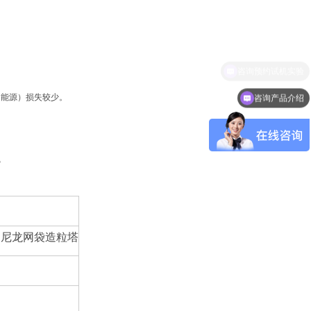
（能源）损失较少。
咨询产品介绍
嘴
专用尼龙网袋造粒塔
）