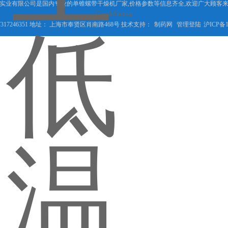
实业有限公司是国内专业的单锥螺带干燥机厂家,价格参数等信息齐全,欢迎广大顾客
GoogleSitemap
317246351 地址： 上海市奉贤区肖南路468号 技术支持：
制药网
管理登陆
沪ICP备1