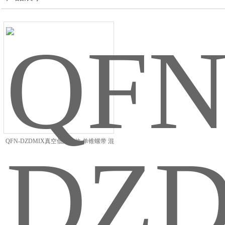
QFN-DZDMIX真空低温高效 单锥螺带 混
合干燥机