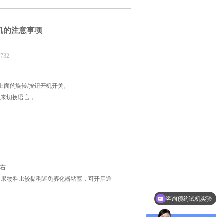
机的注意事项
732
上面的旋转/按钮开机开关。
求来切换语言，
左右
如果物料比较黏稠避免雾化器堵塞，可开启通
咨询预约试机实验