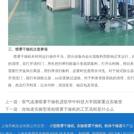
三、喷雾干燥机注意事项
喷雾干燥机长时间运行操作不当，部分设备内会出现集料而影响正常运行，此
的清理，应打开清扫门，用长把扫帚扫除漏斗形底部集料，打开出料阀，用自来
需要打开旋风分离器，用扫帚清扫集料，必要时也需用水冲洗。对于袋式除尘器
开清洗门，敲打布袋除尘器，zui后更换过滤袋。对于料浆管路系统的清理，应
路，然后打开料泵，以水代料，清洗泵管、稳压包及管道。
上一篇：
双气送液喷雾干燥机进驻华中科技大学国家重点实验室
下一篇：
你知道实验型造粒喷雾干燥机的工艺流程是什么么
上海乔枫实业有限公司主营：
小型喷雾干燥机
,
实验喷雾干燥机
,
粉体干燥器
等产品
6351 地址： 上海市奉贤区肖南路468号 技术支持：
制药网
管理登陆
沪ICP备1202355