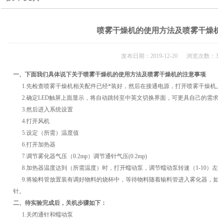
喷雾干燥机的使用方法及喷雾干燥
发布日期：2019-12-20 浏览次数：3
一、下面我们具体说下关于喷雾干燥机的使用方法及喷雾干燥机的注意事项
1.先检查喷雾干燥机相关配件已经*装好，然后在接通电源，打开喷雾干燥机
2.确定LED触屏上面显示，将自动跳转至中英文切换界面，可更具自己的需
3.然后进入系统设置
4.打开风机
5.设定（所需）温度值
6.打开加热器
7.调节雾化器气压（0.2mp）调节通针气压(0.2mp)
8.加热器温度达到（所需温度）时，打开蠕动泵，调节蠕动泵转速（1-10）
9.将输料管放置装有调好物料的烧杯中，等待物料随着输料管进入雾化器，
针。
二、待实验完成后，关机步骤如下：
1.关闭通针和蠕动泵