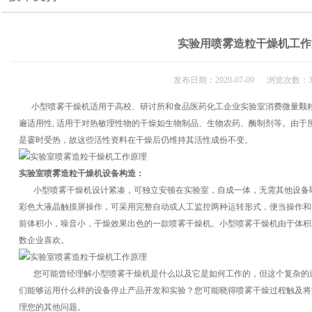
实验用喷雾造粒干燥机工作
发布日期：2020-07-09 浏览次数：3
小型喷雾干燥机适用于高校、研讨所和食品医药化工企业实验室消费微量颗粒
遍适用性, 适用于对热敏理性物的干燥如生物制品、生物农药、酶制剂等。由于
是霎时受热，故这些活性资料在干燥后仍维持其活性成份不变。
实验室喷雾造粒干燥机设备构造：
小型喷雾干燥机设计紧凑，可独立安顿在实验室，自成一体，无需其他设备
彩色大液晶触摸屏操作，可采用完整自动或人工监控两种运转形式，便当操作和
前体积小，噪音小，干燥效果出色的一款喷雾干燥机。小型喷雾干燥机由于体积
数企业喜欢。
您可能曾经理解小型喷雾干燥机是什么以及它是如何工作的，但这个复杂的
们能够运用什么样的设备停止产品开发和实验？您可能晓得喷雾干燥过程触及将
理您的其他问题。