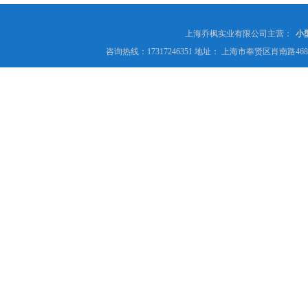
上海乔枫实业有限公司主营：
小
咨询热线：17317246351 地址： 上海市奉贤区肖南路4