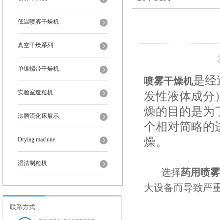
低温喷雾干燥机
真空干燥系列
单锥螺带干燥机
是经
喷雾干燥机
实验室造粒机
发性液体成分
燥的目的是为
沸腾流化床展示
个相对简略的
燥。
Drying machine
湿法制粒机
选择
药用喷雾
大设备而导致严
联系方式