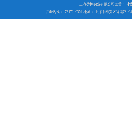
上海乔枫实业有限公司主营：
小
咨询热线：17317246351 地址： 上海市奉贤区肖南路4