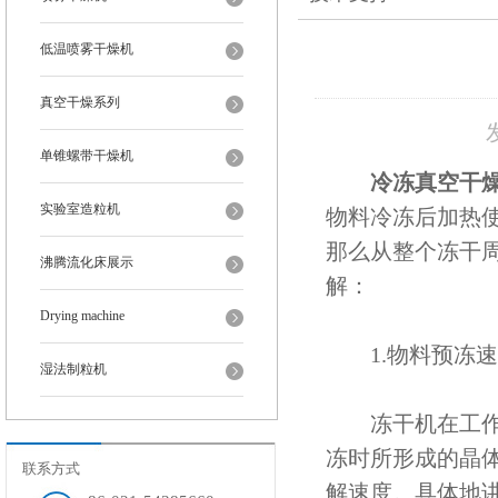
低温喷雾干燥机
真空干燥系列
单锥螺带干燥机
冷冻真空干
实验室造粒机
物料冷冻后加热
那么从整个冻干
沸腾流化床展示
解：
Drying machine
1.物料预冻速
湿法制粒机
冻干机在工作时
冻时所形成的晶
联系方式
解速度。具体地