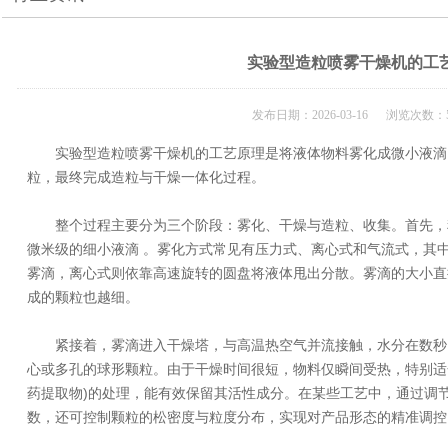
实验型造粒喷雾干燥机的工
发布日期：2026-03-16 浏览次数：5
实验型造粒喷雾干燥机的工艺原理是将液体物料雾化成微小液滴
粒，最终完成造粒与干燥一体化过程‌。
整个过程主要分为三个阶段：雾化、干燥与造粒、收集。首先，
微米级的细小液滴 。雾化方式常见有压力式、离心式和气流式，其
雾滴，离心式则依靠高速旋转的圆盘将液体甩出分散。雾滴的大小直
成的颗粒也越细。
紧接着，雾滴进入干燥塔，与高温热空气并流接触，水分在数秒
心或多孔的球形颗粒。由于干燥时间很短，物料仅瞬间受热，特别适
药提取物)的处理，能有效保留其活性成分。在某些工艺中，通过调
数，还可控制颗粒的松密度与粒度分布，实现对产品形态的精准调控