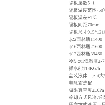
隔板层数5+1
隔板温度范围-50
隔板温差±1℃
隔板间距70mm
隔板尺寸915*121
ф22西林瓶11400
ф16西林瓶21600
ф12西林瓶39460
冷阱zui低温度≤-
捕水能力3KG/h
盘装液体 （zui大
电除霜选配
极限真空度≤10Pa
冷却方式风冷:通
压塞方式液压上压