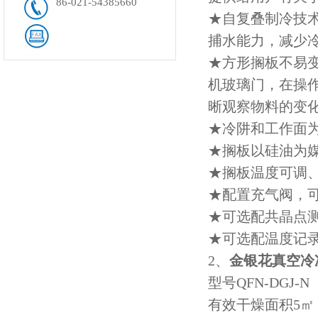
86-021-54385660
★自复叠制冷技
捕水能力，减少冷
★方形搁板不易
机玻璃门，在操
晰观察物料的变
★冷阱和工作面
★搁板以硅油为媒
★搁板温度可调
★配置充气阀，
★可选配共晶点
★可选配温度记
2、
金银花真空冷
型号QFN-DGJ-N
有效干燥面积5㎡