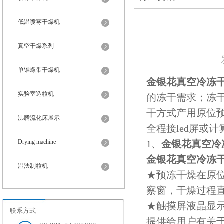
低温喷雾干燥机
真空干燥系列
单锥螺带干燥机
金银花真空冷冻
实验室造粒机
的冻干需求；冻
干方式产用原位
沸腾流化床展示
全程接led屏或
Drying machine
1、
金银花真空冷
金银花真空冷冻
湿法制粒机
★预冻干燥在原
察窗，干燥过程
★触摸屏液晶显示
联系方式
提供给用户有关