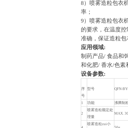
8）喷雾造粒包衣
率；
9）喷雾造粒包衣
的要求，在温度控
准确，保证造粒包
应用领域:
制药产品/ 食品和
和化肥/ 香水/色
设备参数:
序
型号
QFN-BY
号
1
功能
沸腾制粒
喷雾造粒额定处
2
MAX. 30
理量
喷雾造粒zui小
4
50g