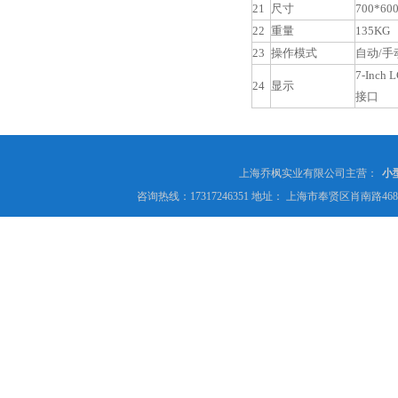
21
尺寸
700*60
22
重量
135KG
23
操作模式
自动/手
7-Inc
24
显示
接口
上海乔枫实业有限公司主营：
小
咨询热线：17317246351 地址： 上海市奉贤区肖南路4