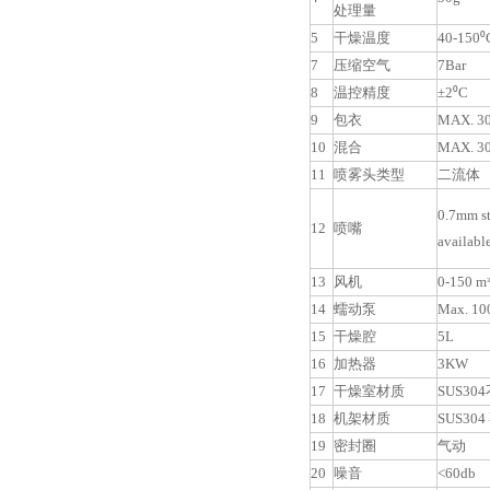
处理量
5
干燥温度
40-150⁰
7
压缩空气
7Bar
8
温控精度
±2⁰C
9
包衣
MAX. 30
10
混合
MAX. 30
11
喷雾头类型
二流体
0.7mm s
12
喷嘴
availabl
13
风机
0-150 mᶟ
14
蠕动泵
Max. 10
15
干燥腔
5L
16
加热器
3KW
17
干燥室材质
SUS30
18
机架材质
SUS30
19
密封圈
气动
20
噪音
<60db