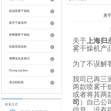
低温喷雾干燥机
关
真空干燥系列
单锥螺带干燥机
关于
上海归
雾干燥机产
实验室造粒机
沸腾流化床展示
为了不误解
Drying machine
我司已再三
湿法制粒机
两款喷雾干
或者将其两
司
）自己公
联系方式
信息，没有