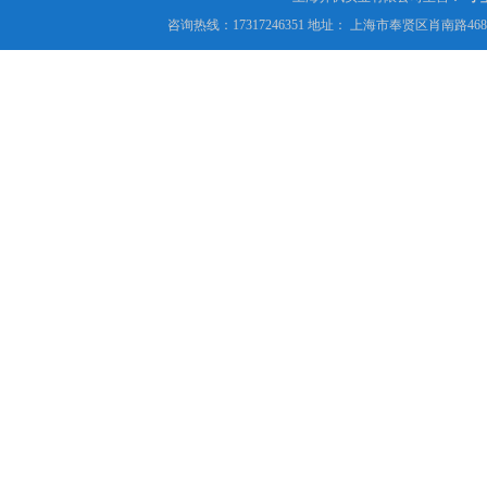
咨询热线：17317246351 地址： 上海市奉贤区肖南路4