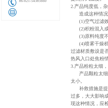
86-021-54385660
2.产品纯度低，
造成这种情况的
(1)空气过滤
(2)积粉混入
(3)原料纯度
(4)喷雾干燥
过滤材质敷设是
热风入口处焦粉
3.产品粉粒太细
产品颗粒太细会
太小。
补救措施是提高
过多，大大影响
现这种情况，应