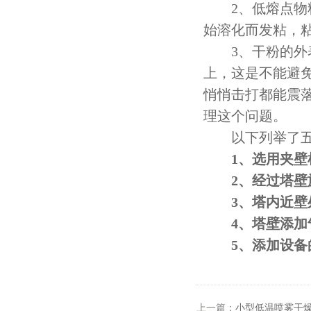
2、低熔点物料
始溶化而发粘，粘
3、干粉的外表
上，这是不能避
悄悄击打都能震落
理这个问题。
以下列举了五
1、选用夹壁枯
2、经过塔壁旋
3、塔内近壁处
4、塔壁添加气
5、添加设备的
上一篇：
小型低温喷雾干