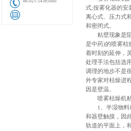
86-021-54385660
式;按雾化器的安
离心式、压力式
和密闭式。
粘壁现象是阻碍
是中药)的喷雾
着时刻的延伸，
处理手法包括选
调理的地步不是
外专家对枯燥进
因是壁温。
喷雾枯燥机粘壁
1、半湿物料粘
和器壁触摸，因
轨道的平面上，