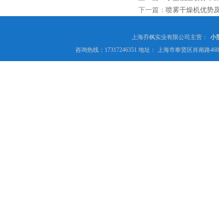
下一篇：
喷雾干燥机优势
上海乔枫实业有限公司主营：
小
咨询热线：17317246351 地址： 上海市奉贤区肖南路4