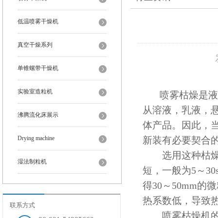
低温喷雾干燥机
真空干燥系列
单锥螺带干燥机
实验室造粒机
喷雾枯燥是液体工
从溶液，乳液，
沸腾流化床展示
体产品。因此，
Drying machine
新装有必要契合
选用这种枯燥办
湿法制粒机
短，一般为5～3
得30～50mm
热系数低，导致
联系方式
喷雾枯燥机的分