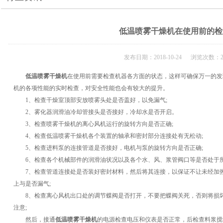
低温喷雾干燥机在使用前的检
发布日期：2018-10-24 浏览次数：2
低温喷雾干燥机
在使用前需要检查机器各方面的状态，这样可确保万一的发
机的各项性能的实时检查，对安全性能也会有较大的提升。
1、检查干燥室顶部安放喷雾头处是否盖好，以免漏气;
2、雾化器润滑油冷却管接头是否接好，冷却水是否开启。
3、检查喷雾干燥机的离心风机运行的旋转方向是否正确;
4、检查低温喷雾干燥机各个装置的轴承和密封部分连接处有无松动;
5、检查进料泵的连接管道是否接好，电机与泵的旋转方向是否正确;
6、检查各个机械部件的润滑油状况以及各个水、风、浆管阀口等是否处于所
7、检查管道连接处是否装好密封材料，然后将其连接，以保证不让未经加热
上与是否漏气;
8、检查离心风机出口处的调节蝶阀是否打开，不要把蝶阀关死，否则将损坏
注意;
然后，接通
低温喷雾干燥机
的电源检查电压和仪表是否正常，后检查料浆搅