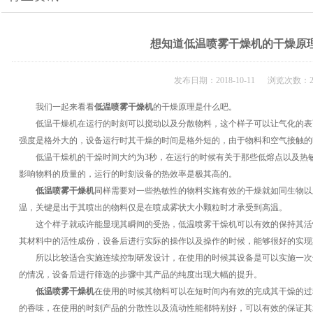
想知道低温喷雾干燥机的干燥原
发布日期：2018-10-11 浏览次数：2
我们一起来看看
低温喷雾干燥机
的干燥原理是什么吧。
低温干燥机在运行的时刻可以搅动以及分散物料，这个样子可以让气化的表
强度是格外大的，设备运行时其干燥的时间是格外短的，由于物料和空气接触的
低温干燥机的干燥时间大约为3秒，在运行的时候有关于那些低熔点以及热敏
影响物料的质量的，运行的时刻设备的热效率是极其高的。
低温喷雾干燥机
同样需要对一些热敏性的物料实施有效的干燥就如同生物以
温，关键是出于其喷出的物料仅是在喷成雾状大小颗粒时才承受到高温。
这个样子就或许能显现其瞬间的受热，低温喷雾干燥机可以有效的保持其活
其材料中的活性成份，设备后进行实际的操作以及操作的时候，能够很好的实现
所以比较适合实施连续控制研发设计，在使用的时候其设备是可以实施一次
的情况，设备后进行筛选的步骤中其产品的纯度出现大幅的提升。
低温喷雾干燥机
在使用的时候其物料可以在短时间内有效的完成其干燥的过
的香味，在使用的时刻产品的分散性以及流动性能都特别好，可以有效的保证其